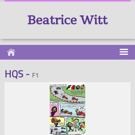
HQS -
F1